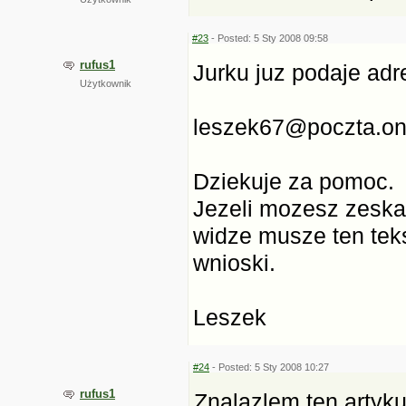
#23
- Posted: 5 Sty 2008 09:58
rufus1
Jurku juz podaje adr
Użytkownik
leszek67@poczta.on
Dziekuje za pomoc.
Jezeli mozesz zeska
widze musze ten teks
wnioski.
Leszek
#24
- Posted: 5 Sty 2008 10:27
rufus1
Znalazlem ten artyku