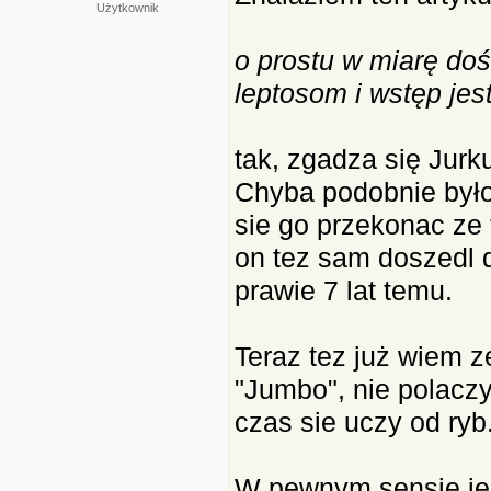
Użytkownik
o prostu w miarę do
leptosom i wstęp jes
tak, zgadza się Jurku
Chyba podobnie było
sie go przekonac ze 
on tez sam doszedl d
prawie 7 lat temu.
Teraz tez już wiem z
"Jumbo", nie polacz
czas sie uczy od ryb
W pewnym sensie jes