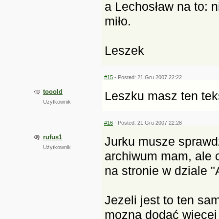
a Lechosław na to: n
miło.
Leszek
#15
- Posted: 21 Gru 2007 22:22
tooold
Leszku masz ten teks
Użytkownik
#16
- Posted: 21 Gru 2007 22:28
rufus1
Jurku musze sprawdz
Użytkownik
archiwum mam, ale c
na stronie w dziale "
Jezeli jest to ten sa
mozna dodać wiecej 