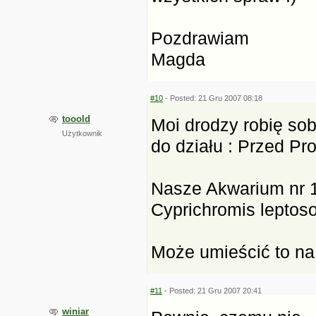
Pozdrawiam
Magda
#10
- Posted: 21 Gru 2007 08:18
tooold
Moi drodzy robię sob
Użytkownik
do działu : Przed Pr
Nasze Akwarium nr 1
Cyprichromis leptos
Może umieścić to na
#11
- Posted: 21 Gru 2007 20:41
winiar