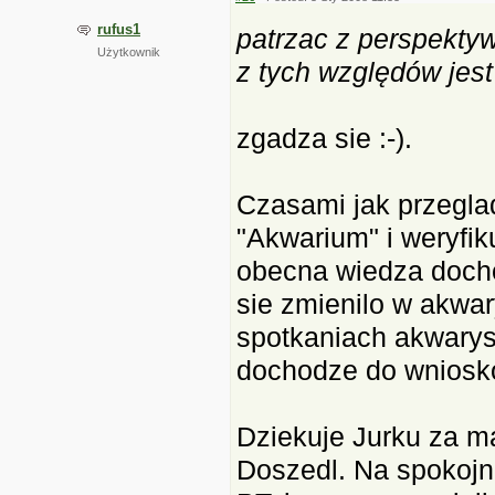
rufus1
patrzac z perspektywy
Użytkownik
z tych względów jest
zgadza sie :-).
Czasami jak przegl
"Akwarium" i weryfi
obecna wiedza docho
sie zmienilo w akwary
spotkaniach akwaryst
dochodze do wnioskow
Dziekuje Jurku za ma
Doszedl. Na spokojni