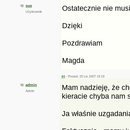
sue
Ostatecznie nie musi 
Użytkownik
Dzięki
Pozdrawiam
Magda
#4
- Posted: 20 Lis 2007 19:19
admin
Mam nadzieję, że cho
Admin
kieracie chyba nam si
Ja właśnie uzgadani