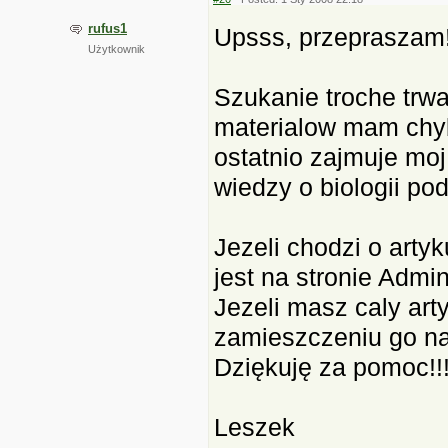
rufus1
Upsss, przepraszam!
Użytkownik
Szukanie troche trwa
materialow mam chyb
ostatnio zajmuje moj 
wiedzy o biologii podc
Jezeli chodzi o artyk
jest na stronie Admin
Jezeli masz caly art
zamieszczeniu go na
Dziękuję za pomoc!!
Leszek