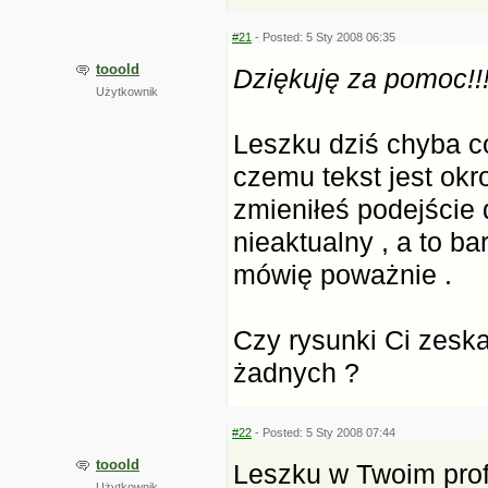
#21
- Posted: 5 Sty 2008 06:35
tooold
Dziękuję za pomoc!!
Użytkownik
Leszku dziś chyba co
czemu tekst jest okr
zmieniłeś podejście 
nieaktualny , a to b
mówię poważnie .
Czy rysunki Ci zesk
żadnych ?
#22
- Posted: 5 Sty 2008 07:44
tooold
Leszku w Twoim profi
Użytkownik