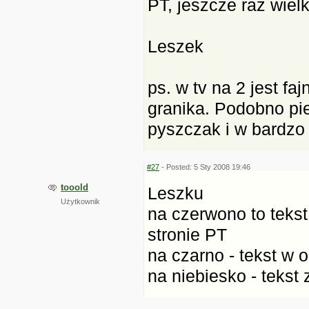
PT, jeszcze raz wielki
Leszek
ps. w tv na 2 jest fa
granika. Podobno pie
pyszczak i w bardzo
#27
- Posted: 5 Sty 2008 19:46
tooold
Leszku
Użytkownik
na czerwono to tekst
stronie PT
na czarno - tekst w 
na niebiesko - tekst