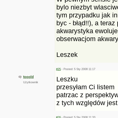
bylo niezbyt wlasci
tym przypadku jak in
byc - błąd!!), a tera
akwarystyka ewoluje
obserwacjom akwarys
Leszek
#25
- Posted: 5 Sty 2008 11:17
tooold
Leszku
Użytkownik
przesyłam Ci listem
patrzac z perspektywy
z tych względów jest
#26
- Posted: 5 Sty 2008 11:33