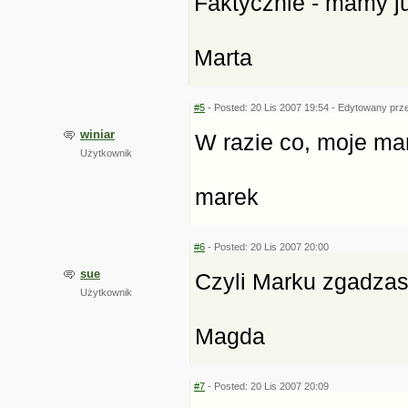
Faktycznie - mamy juz
Marta
#5
- Posted: 20 Lis 2007 19:54 - Edytowany prze
winiar
W razie co, moje ma
Użytkownik
marek
#6
- Posted: 20 Lis 2007 20:00
sue
Czyli Marku zgadzas
Użytkownik
Magda
#7
- Posted: 20 Lis 2007 20:09