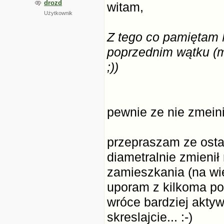
drozd
witam,
Użytkownik
Z tego co pamiętam 
poprzednim wątku (m
;))
pewnie ze nie zmeinił
przepraszam ze osta
diametralnie zmienił 
zamieszkania (na wie
uporam z kilkoma po
wróce bardziej aktyw
skreslajcie... :-)