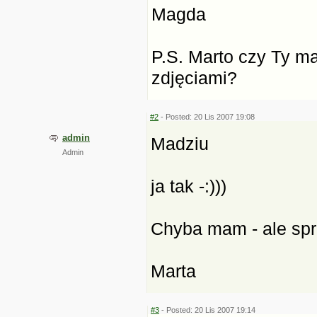
Magda
P.S. Marto czy Ty ma
zdjęciami?
#2
- Posted: 20 Lis 2007 19:08
admin
Madziu
Admin
ja tak -:)))
Chyba mam - ale spra
Marta
#3
- Posted: 20 Lis 2007 19:14