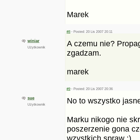
Marek
#8
- Posted: 20 Lis 2007 20:11
winiar
A czemu nie? Propag
Użytkownik
zgadzam.
marek
#9
- Posted: 20 Lis 2007 20:36
sue
No to wszystko jasne
Użytkownik
Marku nikogo nie sk
poszerzenie gona cz
wzystkich spraw :)