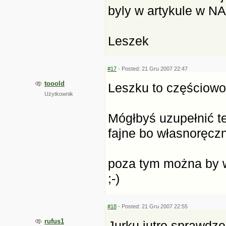
byly w artykule w NA
Leszek
#17
- Posted: 21 Gru 2007 22:47
tooold
Leszku to częściowo 
Użytkownik
Mógłbyś uzupełnić te
fajne bo własnoręcz
poza tym można by w
;-)
#18
- Posted: 21 Gru 2007 22:55
rufus1
Jurku jutro sprawdze