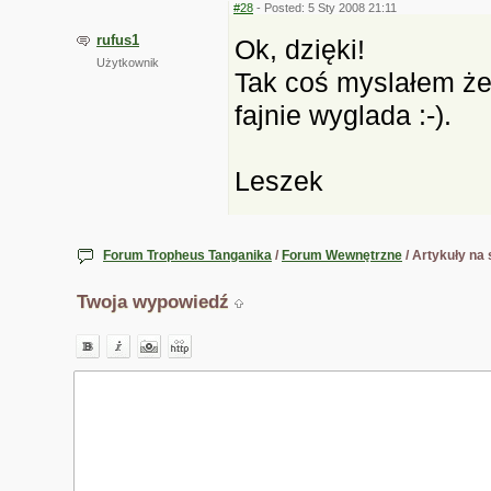
#28
- Posted: 5 Sty 2008 21:11
rufus1
Ok, dzięki!
Użytkownik
Tak coś myslałem że 
fajnie wyglada :-).
Leszek
Forum Tropheus Tanganika
/
Forum Wewnętrzne
/ Artykuły na 
Twoja wypowiedź