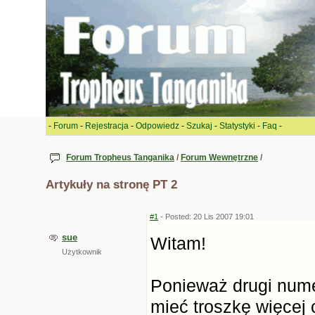
-
Forum
-
Rejestracja
-
Odpowiedz
-
Szukaj
-
Statystyki
-
Faq
-
Forum Tropheus Tanganika
/
Forum Wewnętrzne
/
Artykuły na stronę PT 2
#1
- Posted: 20 Lis 2007 19:01
sue
Witam!
Użytkownik
Ponieważ drugi nume
mieć troszkę więcej 