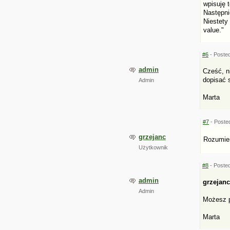
wpisuję 
Następni
Niestety 
value."
#6
- Posted
admin
Cześć, n
dopisać s
Admin
Marta
#7
- Posted
grzejanc
Rozumiem
Użytkownik
#8
- Posted
admin
grzejanc
Admin
Możesz p
Marta