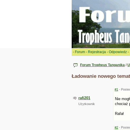
-
Forum
-
Rejestracja
-
Odpowiedz
-
Forum Tropheus Tanganika
/
U
Ładowanie nowego tema
#1
- Poste
rafi201
Nie mogł
chociaż 
Użytkownik
Rafał
#2
- Poste