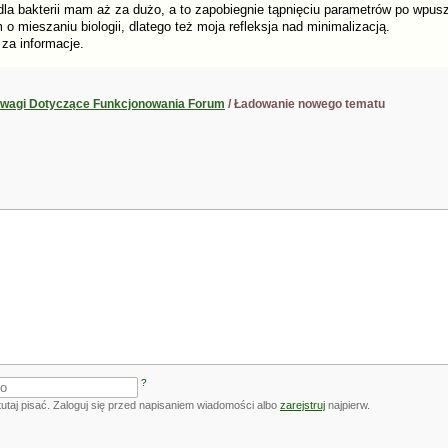
dla bakterii mam aż za dużo, a to zapobiegnie tąpnięciu parametrów po wpusz
 o mieszaniu biologii, dlatego też moja refleksja nad minimalizacją.
 za informacje.
wagi Dotyczące Funkcjonowania Forum
/ Ładowanie nowego tematu
?
utaj pisać. Zaloguj się przed napisaniem wiadomości albo
zarejstruj
najpierw.