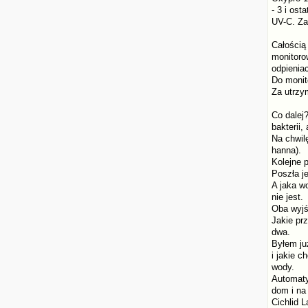
- 3 i os
UV-C. Za
Całością
monitoro
odpienia
Do monit
Za utrzy
Co dalej
bakterii,
Na chwil
hanna).
Kolejne 
Poszła j
A jaka w
nie jest.
Oba wyjś
Jakie pr
dwa.
Byłem ju
i jakie c
wody.
Automaty
dom i na
Cichlid L