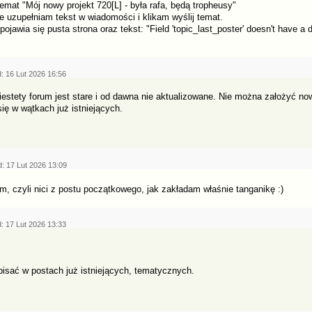
temat "Mój nowy projekt 720[L] - była rafa, będą tropheusy"
e uzupełniam tekst w wiadomości i klikam wyślij temat.
pojawia się pusta strona oraz tekst: "Field 'topic_last_poster' doesn't have a 
: 16 Lut 2026 16:56
iestety forum jest stare i od dawna nie aktualizowane. Nie można założyć n
ię w wątkach już istniejących.
: 17 Lut 2026 13:09
, czyli nici z postu początkowego, jak zakładam właśnie tanganikę :)
: 17 Lut 2026 13:33
isać w postach już istniejących, tematycznych.