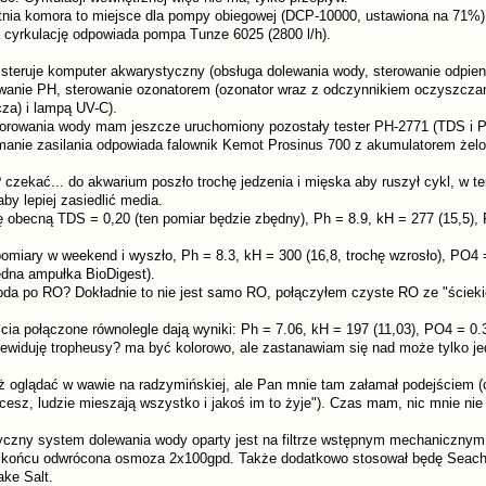
tatnia komora to miejsce dla pompy obiegowej (DCP-10000, ustawiona na 71%
 cyrkulację odpowiada pompa Tunze 6025 (2800 l/h).
 steruje komputer akwarystyczny (obsługa dolewania wody, sterowanie odpi
wanie PH, sterowanie ozonatorem (ozonator wraz z odczynnikiem oczyszczani
cza) i lampą UV-C).
orowania wody mam jeszcze uruchomiony pozostały tester PH-2771 (TDS i P
manie zasilania odpowiada falownik Kemot Prosinus 700 z akumulatorem że
? czekać... do akwarium poszło trochę jedzenia i mięska aby ruszył cykl, w 
 aby lepiej zasiedlić media.
ę obecną TDS = 0,20 (ten pomiar będzie zbędny), Ph = 8.9, kH = 277 (15,5), 
pomiary w weekend i wyszło, Ph = 8.3, kH = 300 (16,8, trochę wzrosło), PO4 
edna ampułka BioDigest).
oda po RO? Dokładnie to nie jest samo RO, połączyłem czyste RO ze "ścieki
cia połączone równolegle dają wyniki: Ph = 7.06, kH = 197 (11,03), PO4 = 0.
zewiduję tropheusy? ma być kolorowo, ale zastanawiam się nad może tylko 
ż oglądać w wawie na radzymińskiej, ale Pan mnie tam załamał podejściem (
hcesz, ludzie mieszają wszystko i jakoś im to żyje"). Czas mam, nic mnie nie
czny system dolewania wody oparty jest na filtrze wstępnym mechanicznym,
 końcu odwrócona osmoza 2x100gpd. Także dodatkowo stosował będę Seach
ake Salt.