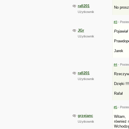
rafi201
No prosz
Użytkownik
#3
- Poste
JGr
Pojawiał
Użytkownik
Prawdopo
Jarek
#4
- Poste
rafi201
Rzeczywi
Użytkownik
Dzięki !!!
Rafał
#5
- Posted
grzejanc
Witam,
również 
Użytkownik
Wchodzę 