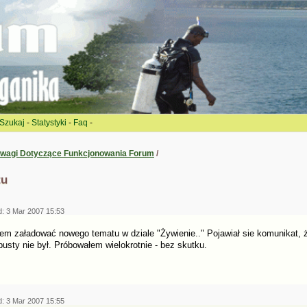
Szukaj
-
Statystyki
-
Faq
-
wagi Dotyczące Funkcjonowania Forum
/
tu
d: 3 Mar 2007 15:53
em załadować nowego tematu w dziale "Żywienie.." Pojawiał sie komunikat, ż
pusty nie był. Próbowałem wielokrotnie - bez skutku.
d: 3 Mar 2007 15:55