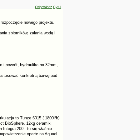
Odpowiedz
Cytuj
 rozpoczęcie nowego projektu.
ia zbiorników, zalania wodą i
o i powrót, hydraulika na 32mm,
dostosować konkretną barwę pod
rkulacja to Tunze 6015 ( 1800l/h),
ect BioSphere, 12kg ceramiki
 Integra 200 - tu się właśnie
napowietrzanie oparte na Aquael