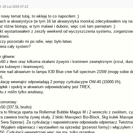
: 18 Lut 2026 07:22
 nowy temat tutaj, to wkleję to co napociłem ;)
tach w akwarystyce (w tym 16 lat akwarystyka morska) zdecydowałem się na
uż różne biotopy, w tym malawi i duboisi, więc coś tam pamiętam ;)
ekt wystartowałem z zeszły weekend od wyczyszczenia systemu, zorganizowan
kterii.
zy pozostało mi po rafie, więc było łatwo.
iera cały system?
 główne:
x60 z tłem oraz kilkoma skałami żywymi i kominem zewnętrznym (zrzut, durs
ze kulowym i bramowym),
lenie nad akwarium to lampa X30 Blue cree full spectrum 215W (mogę sobie 
),
kulację wewnątrz odpowiadają 2 pompy cyrkulacyjne OW-40 (15000 l/h),
ządek i spokój w akwarium odpowiedzialny jest TREX,
 tu z roślin tylko anubiasy,
komorowy:
50 (337,5L brutto)
a to filtracja oparta na Rollermat Bubble Magus M i 2 woreczki z zeolitem, cy
ra zawiera trochę żywej skały, 2 bloki Maxspect Bio-Block, 5kg kulek Maxsp
 Sera Siporax). Za cyrkulację i napowietrzanie odpowiada odpieniacz Twistman
. Wyjąłem odpieniacz i wystawiłem na sprzedaż (przerost formy) i włączyłem 
50. Cyrkulacji wewnętrznej więc nie ma, tylko przepływ.