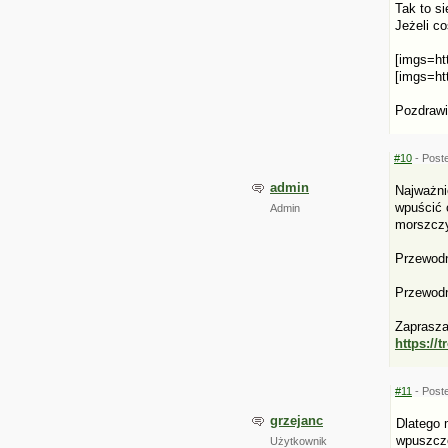
Tak to si
Jeżeli c
[imgs=ht
[imgs=ht
Pozdraw
#10
- Poste
admin
Najważni
wpuścić o
Admin
morszczy
Przewodn
Przewodn
Zaprasza
https://
#11
- Poste
grzejanc
Dlatego 
wpuszcz
Użytkownik