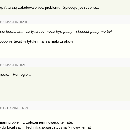
ę. A tu się załadowało bez problemu. Spróbuje jeszcze raz...
d: 3 Mar 2007 16:01
 sie komunikat, że tytuł nie moze byc pusty - chociaż pusty nie był.
dobnie tekst w tytule miał za mało znaków.
d: 3 Mar 2007 16:11
ście... Pomoglo...
: 12 Lut 2026 14:29
mam problem z założeniem nowego tematu.
do lokalizacji 'Technika akwarystyczna > nowy temat',