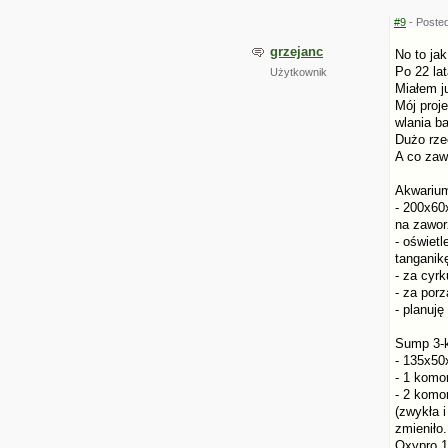
#9
- Posted
grzejanc
No to jak
Po 22 la
Użytkownik
Miałem j
Mój proj
wlania ba
Dużo rzec
A co zaw
Akwarium
- 200x60
na zawor
- oświet
tanganikę
- za cyr
- za por
- planuję
Sump 3-
- 135x50x
- 1 komor
- 2 komo
(zwykła i
zmieniło
Oxypro 1