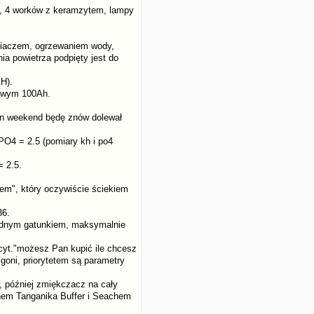
), 4 worków z keramzytem, lampy
eniaczem, ogrzewaniem wody,
a powietrza podpięty jest do
H).
lowym 100Ah.
ten weekend będę znów dolewał
PO4 = 2.5 (pomiary kh i po4
= 2.5.
em", który oczywiście ściekiem
36.
jednym gatunkiem, maksymalnie
cyt."możesz Pan kupić ile chcesz
 goni, priorytetem są parametry
 później zmiękczacz na cały
em Tanganika Buffer i Seachem