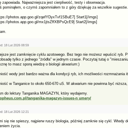
ę zapowiada. Najważniejsza jest cierpliwość, testy i obserwacja.
oś pominąłem, o czymś zapomniałem to z góry dziękuję za wszelkie sugestie.
tps://photos.app.goo.gl/zqefYDyxTvf1SBuE7] Start1[/imgs]
tps://photos.app.goo.gl/mx1jtsZffXBPsQcE9] Start2[/imgs]
iam.
d: 18 Lut 2026 08:59
ejsze jest zamknięcie cyklu azotowego. Bez tego nie możesz wpuścić ryb. P
bsadę tylko z jednego "żródła" w jednym czasie. Poczytaj tutaj o "mieszaniu 
znę to masz sporą wiedzę o biologii akwarium:)
iość wody jest bardzo ważna dla kondycji ryb, ich możliwości rozmnażania it
iość w Tanganice to około 650-670 uS. W akwarium nie powinna być niższa
m do lektury Tanganika MAGAZYN, który wydajemy.
tropheus.com.pl/tanganika-magazyn-issues-n umery/
d: 18 Lut 2026 12:21
mi się nie spieszy, najpierw ruszy biologia, później zamknie się cykl. Wtedy 
eniem życia.