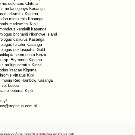
omis coloratus Chituta
pus melanogenys Kasanga
us marksmithi Kigoma
odon microlepis Kasanga
omis marksmithi Kipili
amprolous kendalii Kasanga
ologus brichardi Nkondwe Island
ologus calliurus Kasanga
ologus furcifer Kasanga
ologus sexfasciatus Gold
tilapia heterodonta Kiriza
s sp. Erytrodon Kigoma
is multipunctatus Kiriza
odus irsacae Kigoma
romis vittatus Kipili
 moorii Red Rainbow Kasanga
 sp. Lueba
ia spilopterus Kipili
amy!
kow@tropheus.com.pl
prawy ogólne
/ Październikowa dostawa ryb