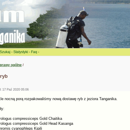
Szukaj
-
Statystyki
-
Faq
-
prawy ogólne
/
ryb
: 17 Paź 2020 05:06
le nocną porą rozpakowaliśmy nową dostawę ryb z jeziora Tanganika.
ły:
rologus compressiceps Gold Chaitika
rologus compressiceps Gold Head Kasanga
hromis cyanophleps Kipili