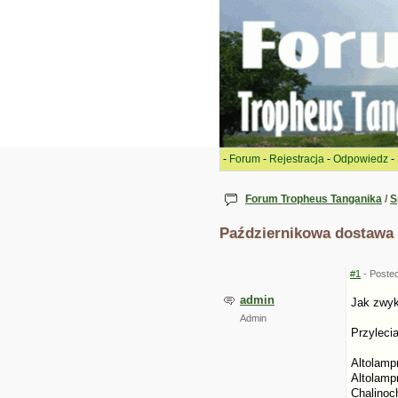
-
Forum
-
Rejestracja
-
Odpowiedz
-
Forum Tropheus Tanganika
/
S
Październikowa dostawa 
#1
- Posted
admin
Jak zwyk
Admin
Przylecia
Altolamp
Altolamp
Chalinoc