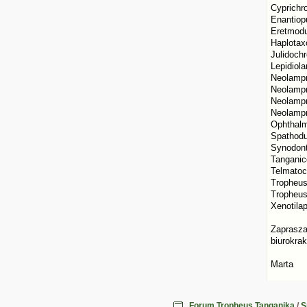
Cyprichr
Enantio
Eretmod
Haplotax
Julidochr
Lepidiol
Neolampr
Neolampr
Neolampr
Neolampr
Ophthalmo
Spathodu
Synodont
Tanganic
Telmatoch
Tropheus
Tropheus
Xenotilap
Zaprasz
biurokra
Marta
Forum Tropheus Tanganika
/
S