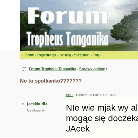
-
Forum
-
Rejestracja
-
Szukaj
-
Statystyki
-
Faq
-
Forum Tropheus Tanganika
/
Sprawy ogólne
/
No to spotkanko???????
#151
- Posted: 20 Paź 2006 14:20
jacekkudla
NIe wie mjak wy al
Użytkownik
mogąc się doczeka
JAcek