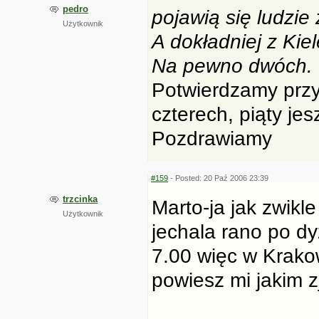
pedro
pojawią się ludzie
Użytkownik
A dokładniej z Ki
Na pewno dwóch.
Potwierdzamy przy
czterech, piąty je
Pozdrawiamy
#159
- Posted: 20 Paź 2006 23:39
trzcinka
Marto-ja jak zwikl
Użytkownik
jechala rano po d
7.00 więc w Krako
powiesz mi jakim 