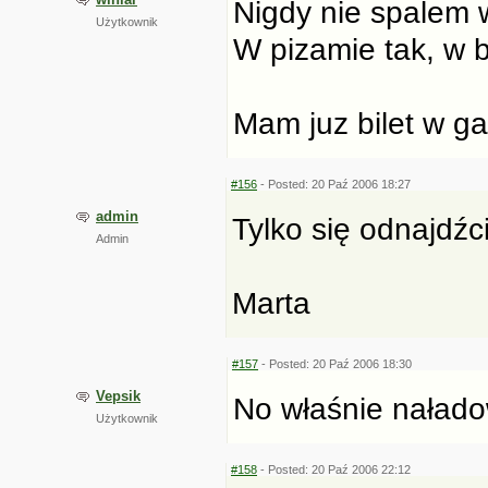
Nigdy nie spalem 
Użytkownik
W pizamie tak, w b
Mam juz bilet w gar
#156
- Posted: 20 Paź 2006 18:27
admin
Tylko się odnajdźc
Admin
Marta
#157
- Posted: 20 Paź 2006 18:30
Vepsik
No właśnie nałado
Użytkownik
#158
- Posted: 20 Paź 2006 22:12