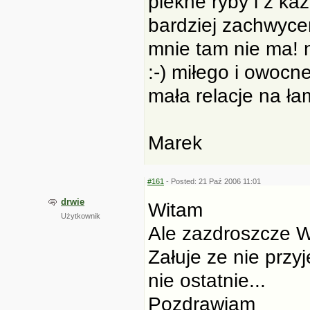
piekne ryby i z ka
bardziej zachwycen
mnie tam nie ma! 
:-) miłego i owocn
mała relacje na ła
Marek
#161
- Posted: 21 Paź 2006 11:01
drwie
Witam
Użytkownik
Ale zazdroszcze 
Załuje ze nie przy
nie ostatnie...
Pozdrawiam