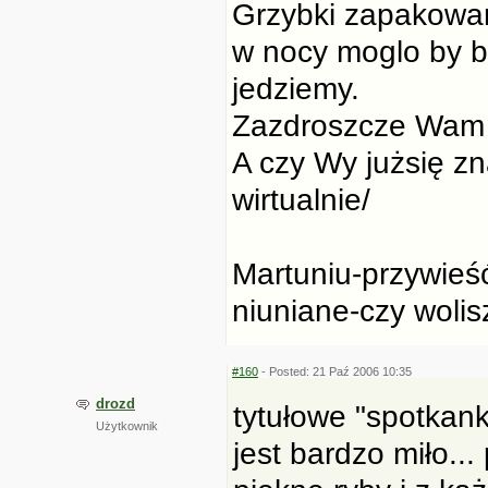
Grzybki zapakowan
w nocy moglo by by
jedziemy.
Zazdroszcze Wam 
A czy Wy jużsię zn
wirtualnie/
Martuniu-przywieść
niuniane-czy wolis
#160
- Posted: 21 Paź 2006 10:35
drozd
tytułowe "spotkank
Użytkownik
jest bardzo miło..