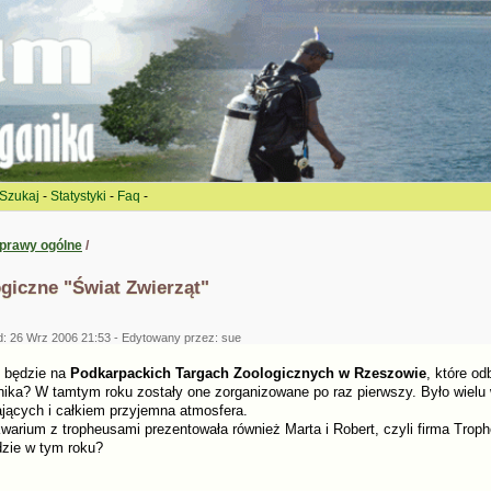
Szukaj
-
Statystyki
-
Faq
-
prawy ogólne
/
giczne "Świat Zwierząt"
d: 26 Wrz 2006 21:53 - Edytowany przez: sue
 będzie na
Podkarpackich Targach Zoologicznych w Rzeszowie
, które od
nika? W tamtym roku zostały one zorganizowane po raz pierwszy. Było wiel
jących i całkiem przyjemna atmosfera.
warium z tropheusami prezentowała również Marta i Robert, czyli firma Trop
dzie w tym roku?