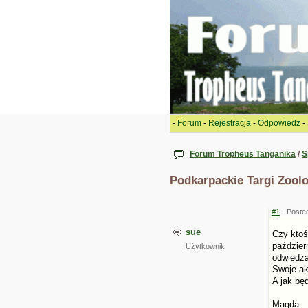
-
Forum
-
Rejestracja
-
Odpowiedz
-
Forum Tropheus Tanganika
/
S
Podkarpackie Targi Zoolo
#1
- Poste
sue
Czy ktoś
paździer
Użytkownik
odwiedza
Swoje ak
A jak bę
Magda