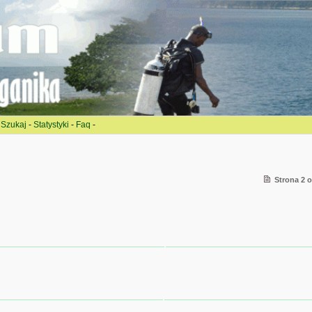
-
Szukaj
-
Statystyki
-
Faq
-
Strona 2 o