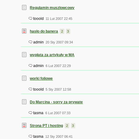
Regulamin muszlowcowy
tooold
11 Lut 2007 22:45
hasło do banera
2
3
admin
20 Sty 2007 09:34
wypłata za artykuły w MA
admin
6 Lut 2007 22:29
worki foliowe
tooold
5 Sty 2007 12:58
Do Marcina - sorry za prywate
tasma
6 Lut 2007 07:33
Strona PT i hosting
2
3
tasma
12 Sty 2007 06:41