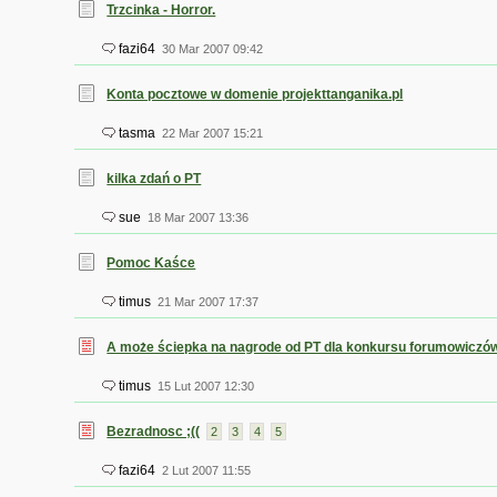
Trzcinka - Horror.
fazi64
30 Mar 2007 09:42
Konta pocztowe w domenie projekttanganika.pl
tasma
22 Mar 2007 15:21
kilka zdań o PT
sue
18 Mar 2007 13:36
Pomoc Kaśce
timus
21 Mar 2007 17:37
A może ściepka na nagrode od PT dla konkursu forumowiczó
timus
15 Lut 2007 12:30
Bezradnosc ;((
2
3
4
5
fazi64
2 Lut 2007 11:55