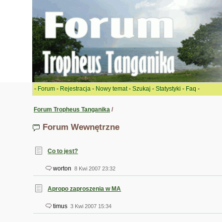
-
Forum
-
Rejestracja
-
Nowy temat
-
Szukaj
-
Statystyki
-
Faq
-
Forum Tropheus Tanganika
/
Forum Wewnętrzne
Co to jest?
worton
8 Kwi 2007 23:32
Apropo zaproszenia w MA
timus
3 Kwi 2007 15:34