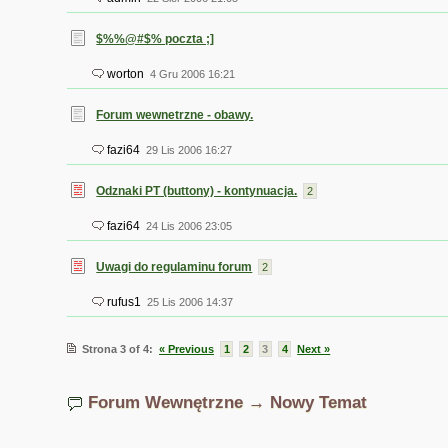
$%%@#$% poczta ;]
worton
4 Gru 2006 16:21
Forum wewnetrzne - obawy.
fazi64
29 Lis 2006 16:27
Odznaki PT (buttony) - kontynuacja.
2
fazi64
24 Lis 2006 23:05
Uwagi do regulaminu forum
2
rufus1
25 Lis 2006 14:37
Strona 3 of 4:
« Previous
1
2
3
4
Next »
Forum Wewnętrzne → Nowy Temat