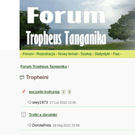
-
Forum
-
Rejestracja
-
Nowy temat
-
Szukaj
-
Statystyki
-
Faq
-
Forum Tropheus Tanganika
/
Tropheini
początki trofcenia
2
3
siwy1973
27 Lut 2010 13:06
Trofki a zbrojniki
DorotaPola
28 Maj 2022 23:58