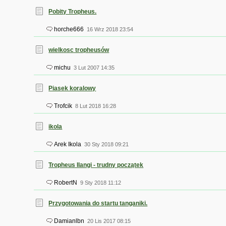
Pobity Tropheus.
horche666
16 Wrz 2018 23:54
wielkosc tropheusów
michu
3 Lut 2007 14:35
Piasek koralowy
Trofcik
8 Lut 2018 16:28
ikola
Arek Ikola
30 Sty 2018 09:21
Tropheus Ilangi - trudny początek
RobertN
9 Sty 2018 11:12
Przygotowania do startu tanganiki.
Damianlbn
20 Lis 2017 08:15