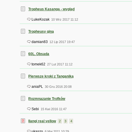
Tropheus Kasanga - wygląd
LukeKozak
10 Wrz 2017 11:12
Tropheusy giną
damian83
12 Lip 2017 19:47
60L. Obsada
tomek62
27 Lut 2017 11:12
Pierwsze kroki z Tanganiką
aniaPL
30 Gru 2016 20:08
Rozmnazanie Trofków
Sebi
15 Kwi 2016 11:47
Ilangi real yellow
2
3
4
ukaszo
6 Maj 2011 10:29