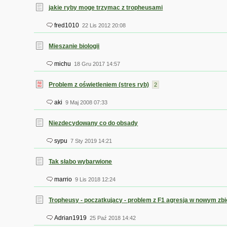
jakie ryby moge trzymac z tropheusami
fred1010
22 Lis 2012 20:08
Mieszanie biologii
michu
18 Gru 2017 14:57
Problem z oświetleniem (stres ryb)
2
aki
9 Maj 2008 07:33
Niezdecydowany co do obsady
sypu
7 Sty 2019 14:21
Tak słabo wybarwione
marrio
9 Lis 2018 12:24
Tropheusy - poczatkujacy - problem z F1 agresja w nowym zbi
Adrian1919
25 Paź 2018 14:42