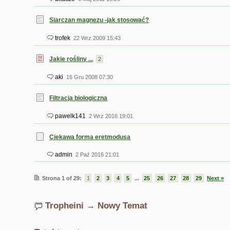
Siarczan magnezu -jak stosować?
trofek
22 Wrz 2009 15:43
Jakie rośliny ...
2
aki
16 Gru 2008 07:30
Filtracja biologiczna
pawelk141
2 Wrz 2016 19:01
Ciekawa forma eretmodusa
admin
2 Paź 2016 21:01
Strona 1 of 29:
1
2
3
4
5
...
25
26
27
28
29
Next »
Tropheini → Nowy Temat