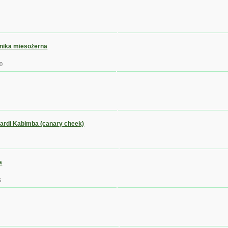
nika miesożerna
0
hardi Kabimba (canary cheek)
a
6