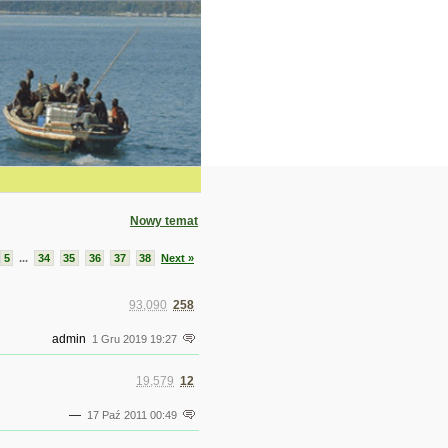
Nowy temat
5
...
34
35
36
37
38
Next »
93,090
258
admin
1 Gru 2019 19:27
19,579
12
—
17 Paź 2011 00:49