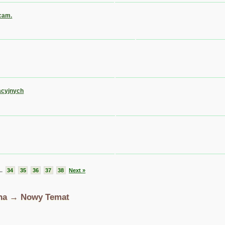
ecam.
acyjnych
..
34
35
36
37
38
Next »
zna → Nowy Temat