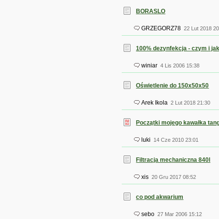
BORASLO
GRZEGORZ78
22 Lut 2018 20
100% dezynfekcja - czym i ja
winiar
4 Lis 2006 15:38
Oświetlenie do 150x50x50
Arek Ikola
2 Lut 2018 21:30
Początki mojego kawałka tang
luki
14 Cze 2010 23:01
Filtracja mechaniczna 840l
xis
20 Gru 2017 08:52
co pod akwarium
sebo
27 Mar 2006 15:12