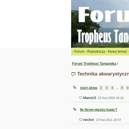
-
Forum
-
Rejestracja
-
Nowy temat
Forum Tropheus Tanganika
/
Technika akwarystycz
start akwa
...
2
3
4
8
9
MarcinS
22 Kwi 2009 18:18
Ile litrow piasku kupic?
nechor
19 Kwi 2011 20:57