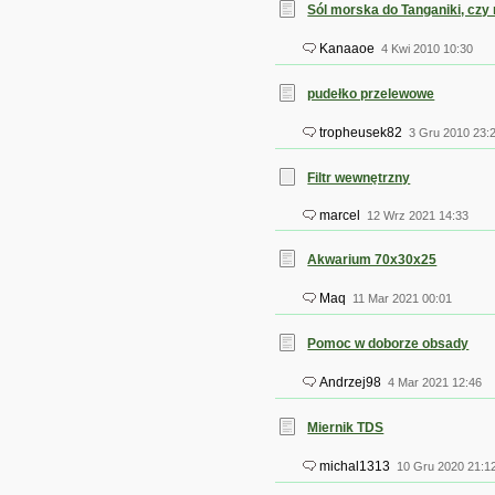
Sól morska do Tanganiki, cz
Kanaaoe
4 Kwi 2010 10:30
pudełko przelewowe
tropheusek82
3 Gru 2010 23:
Filtr wewnętrzny
marcel
12 Wrz 2021 14:33
Akwarium 70x30x25
Maq
11 Mar 2021 00:01
Pomoc w doborze obsady
Andrzej98
4 Mar 2021 12:46
Miernik TDS
michal1313
10 Gru 2020 21:1