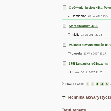
O oświetleniu słów kilka. Pol
Damianlbn
28 Lis 2017 19:50
Start akwarium 300L
mjytfc
23 Lis 2017 22:33
Płukanie nowych medjów filtr
pawelw
21 Wrz 2017 11:17
375l Tanganika roślinożerna
rrurus
30 Lip 2017 21:26
Strona 1 of 38:
1
2
3
4
5
.
Technika akwarystyc
Tytuł tematu