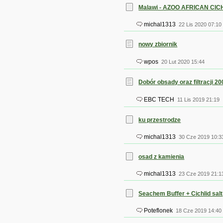
Malawi - AZOO AFRICAN CI
michal1313
22 Lis 2020 07:10
nowy zbiornik
wpos
20 Lut 2020 15:44
Dobór obsady oraz filtracji 20
EBC TECH
11 Lis 2019 21:19
ku przestrodze
michal1313
30 Cze 2019 10:3
osad z kamienia
michal1313
23 Cze 2019 21:1
Seachem Buffer + Cichlid salt
Poteflonek
18 Cze 2019 14:40