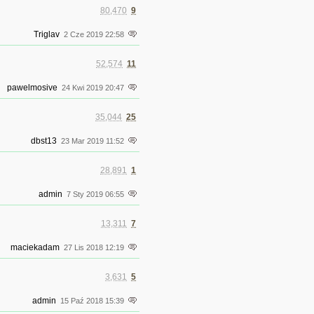
80,470
9
Triglav
2 Cze 2019 22:58
52,574
11
pawelmosive
24 Kwi 2019 20:47
35,044
25
dbst13
23 Mar 2019 11:52
28,891
1
admin
7 Sty 2019 06:55
13,311
7
maciekadam
27 Lis 2018 12:19
3,631
5
admin
15 Paź 2018 15:39