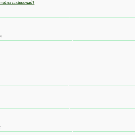
y można zastosować?
26
2