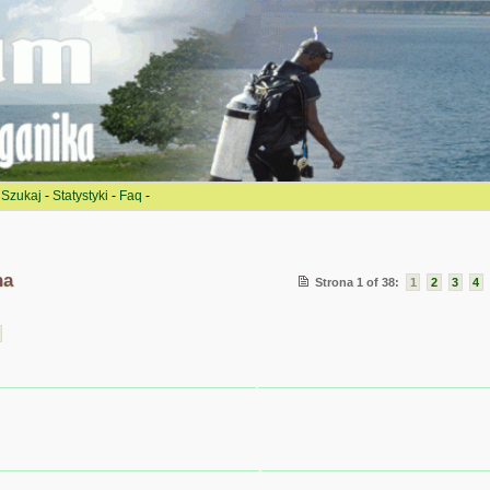
-
Szukaj
-
Statystyki
-
Faq
-
na
Strona 1 of 38:
1
2
3
4