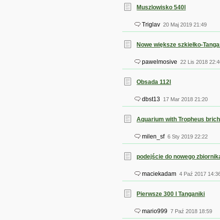
Muszlowisko 540l
Triglav
20 Maj 2019 21:49
Nowe większe szkiełko-Tanga
pawelmosive
22 Lis 2018 22:4
Obsada 112l
dbst13
17 Mar 2018 21:20
Aquarium with Tropheus bric
milen_sf
6 Sty 2019 22:22
podejście do nowego zbiornik
maciekadam
4 Paź 2017 14:3
Pierwsze 300 l Tanganiki
mario999
7 Paź 2018 18:59