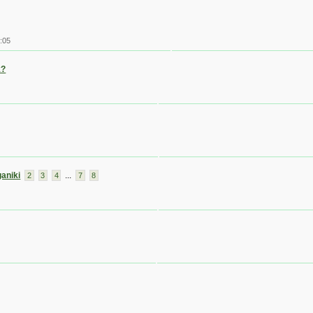
:05
k?
aniki
...
2
3
4
7
8