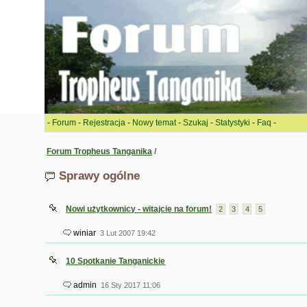
-
Forum
-
Rejestracja
-
Nowy temat
-
Szukaj
-
Statystyki
-
Faq
-
Forum Tropheus Tanganika
/
Sprawy ogólne
Nowi użytkownicy - witajcie na forum!
2
3
4
5
winiar
3 Lut 2007 19:42
10 Spotkanie Tanganickie
admin
16 Sty 2017 11:06