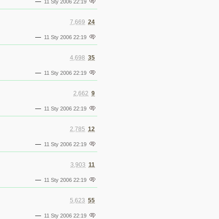
—
11 Sty 2006 22:19
7,669
24
—
11 Sty 2006 22:19
4,698
35
—
11 Sty 2006 22:19
2,662
9
—
11 Sty 2006 22:19
2,785
12
—
11 Sty 2006 22:19
3,903
11
—
11 Sty 2006 22:19
5,623
55
—
11 Sty 2006 22:19