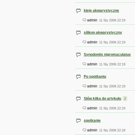
kleje akwarystyczne
admin
11 Sty 2006 22:19
silikon akwarystyczny
admin
11 Sty 2006 22:19
Synodontis nigromaculatus
admin
11 Sty 2006 22:19
Po spotkaniu
admin
11 Sty 2006 22:19
Słów kilka do artykułu
2
admin
11 Sty 2006 22:19
spotkanie
admin
11 Sty 2006 22:18