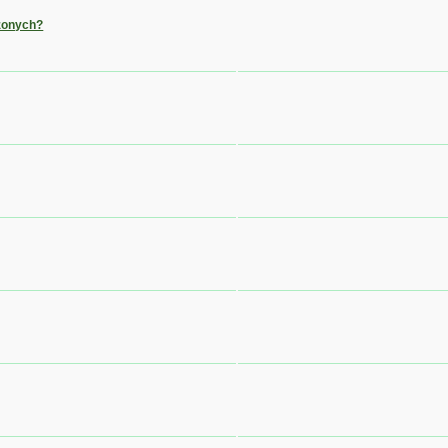
czonych?