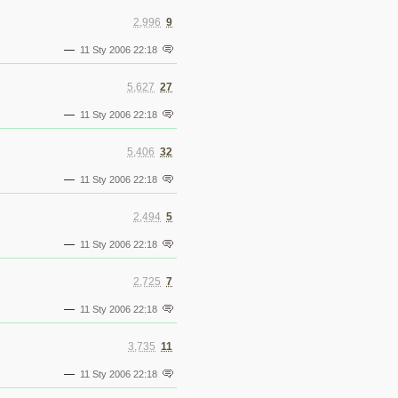
2,996
9
—
11 Sty 2006 22:18
5,627
27
—
11 Sty 2006 22:18
5,406
32
—
11 Sty 2006 22:18
2,494
5
—
11 Sty 2006 22:18
2,725
7
—
11 Sty 2006 22:18
3,735
11
—
11 Sty 2006 22:18