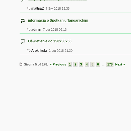
mattija2
7 Sty 2018 13:33
informacja o Spotkaniu Tanganickim
admin
7 Lut 2018 09:13
Oświetlenie do 150x50x50
Arek Ikola
2 Lut 2018 21:30
Strona 5 of 178:
« Previous
1
2
3
4
5
6
...
178
Next »