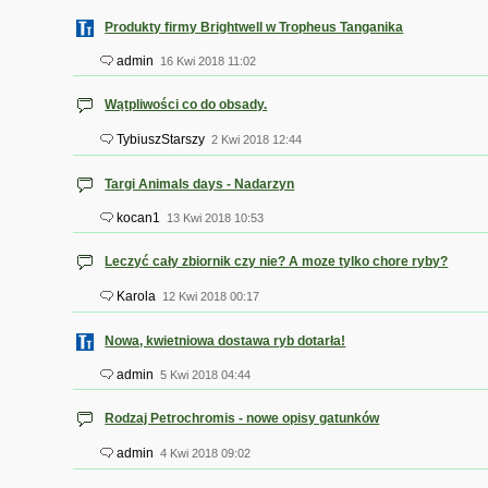
Produkty firmy Brightwell w Tropheus Tanganika
admin
16 Kwi 2018 11:02
Wątpliwości co do obsady.
TybiuszStarszy
2 Kwi 2018 12:44
Targi Animals days - Nadarzyn
kocan1
13 Kwi 2018 10:53
Leczyć cały zbiornik czy nie? A moze tylko chore ryby?
Karola
12 Kwi 2018 00:17
Nowa, kwietniowa dostawa ryb dotarła!
admin
5 Kwi 2018 04:44
Rodzaj Petrochromis - nowe opisy gatunków
admin
4 Kwi 2018 09:02