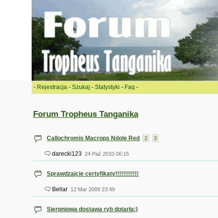
-
Rejestracja
-
Szukaj
-
Statystyki
-
Faq
-
Forum Tropheus Tanganika
Callochromis Macrops Ndole Red
2
3
darecki123
24 Paź 2010 06:15
Sprawdzajcie certyfikaty!!!!!!!!!!!!
Beliar
12 Mar 2009 23:49
Sierpniowa dostawa ryb dotarła:)