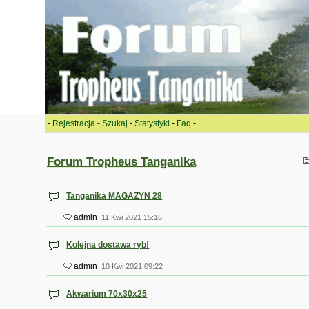
-
Rejestracja
-
Szukaj
-
Statystyki
-
Faq
-
Forum Tropheus Tanganika
Tanganika MAGAZYN 28
admin
11 Kwi 2021 15:16
Kolejna dostawa ryb!
admin
10 Kwi 2021 09:22
Akwarium 70x30x25