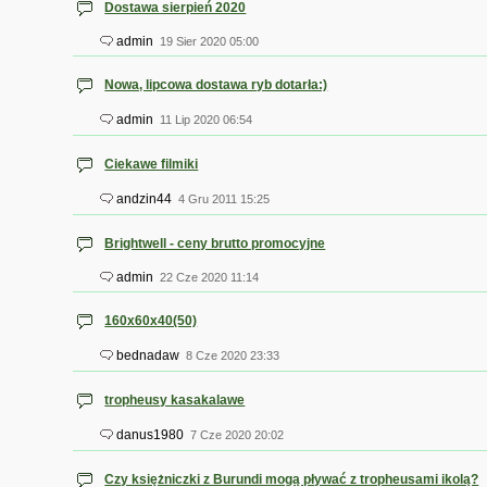
Dostawa sierpień 2020
admin
19 Sier 2020 05:00
Nowa, lipcowa dostawa ryb dotarła:)
admin
11 Lip 2020 06:54
Ciekawe filmiki
andzin44
4 Gru 2011 15:25
Brightwell - ceny brutto promocyjne
admin
22 Cze 2020 11:14
160x60x40(50)
bednadaw
8 Cze 2020 23:33
tropheusy kasakalawe
danus1980
7 Cze 2020 20:02
Czy księżniczki z Burundi mogą pływać z tropheusami ikolą?