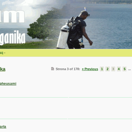
aq
-
ka
Strona 3 of 178:
« Previous
1
2
3
4
5
..
ropheusami
arła