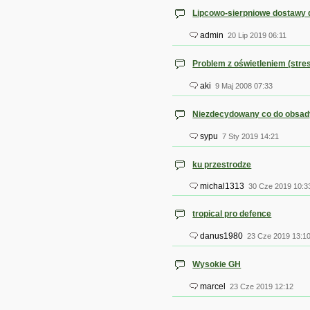
Lipcowo-sierpniowe dostawy d
admin
20 Lip 2019 06:11
Problem z oświetleniem (stres
aki
9 Maj 2008 07:33
Niezdecydowany co do obsad
sypu
7 Sty 2019 14:21
ku przestrodze
michal1313
30 Cze 2019 10:3
tropical pro defence
danus1980
23 Cze 2019 13:1
Wysokie GH
marcel
23 Cze 2019 12:12