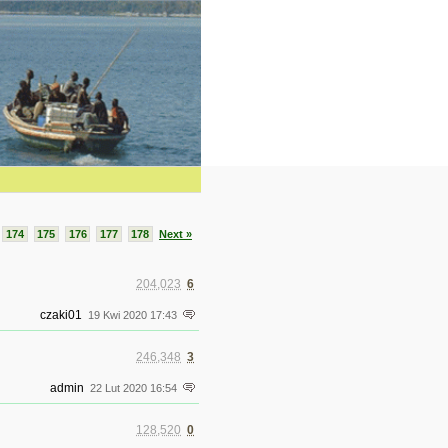
.
174
175
176
177
178
Next »
204,023
6
czaki01
19 Kwi 2020 17:43
246,348
3
admin
22 Lut 2020 16:54
128,520
0