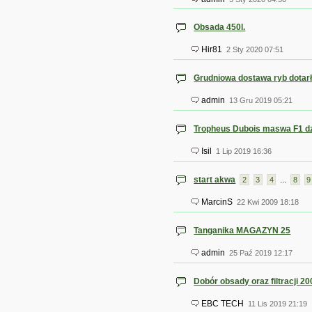
Obsada 450l.
Hir81
2 Sty 2020 07:51
Grudniowa dostawa ryb dotarł
admin
13 Gru 2019 05:21
Tropheus Dubois maswa F1 d
Isil
1 Lip 2019 16:36
start akwa
...
2
3
4
8
9
MarcinS
22 Kwi 2009 18:18
Tanganika MAGAZYN 25
admin
25 Paź 2019 12:17
Dobór obsady oraz filtracji 20
EBC TECH
11 Lis 2019 21:19