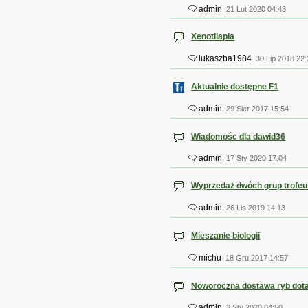
admin
21 Lut 2020 04:43
Xenotilapia
lukaszba1984
30 Lip 2018 22:
Aktualnie dostępne F1
admin
29 Sier 2017 15:54
Wiadomośc dla dawid36
admin
17 Sty 2020 17:04
Wyprzedaż dwóch grup trofe
admin
26 Lis 2019 14:13
Mieszanie biologii
michu
18 Gru 2017 14:57
Noworoczna dostawa ryb dota
admin
3 Sty 2020 04:50