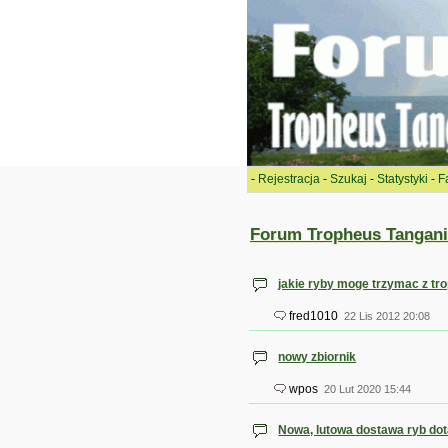
-
Rejestracja
-
Szukaj
-
Statystyki
-
F
Forum Tropheus Tangani
jakie ryby moge trzymac z t
fred1010
22 Lis 2012 20:08
nowy zbiornik
wpos
20 Lut 2020 15:44
Nowa, lutowa dostawa ryb dot