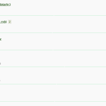
otarły:)
 ryb)
2
y
3
0